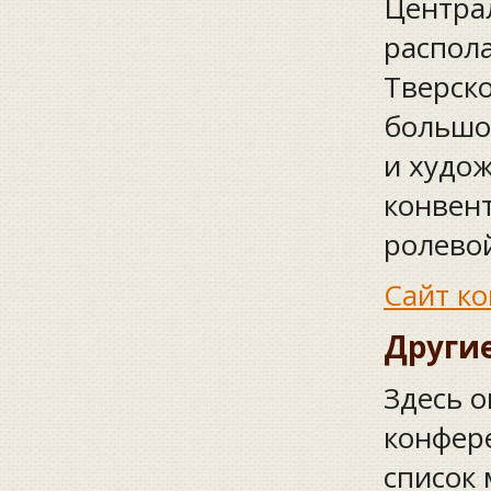
Централ
распола
Тверск
большо
и худо
конвент
ролево
Сайт к
Други
Здесь о
конфер
список