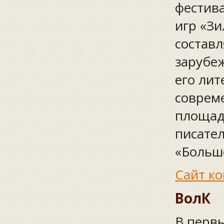
фестива
игр «Зи
составл
зарубе
его ли
совреме
площад
писате
«Больш
Сайт ко
ВолК
В перв