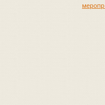
меропр