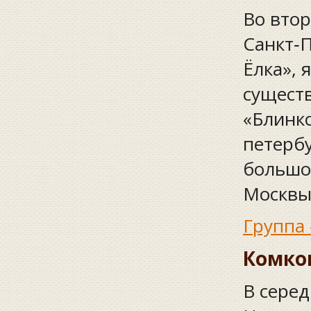
Во втор
Санкт‑
Ёлка»,
существ
«Блинко
петербу
большое
Москвы 
Группа
Комко
В серед