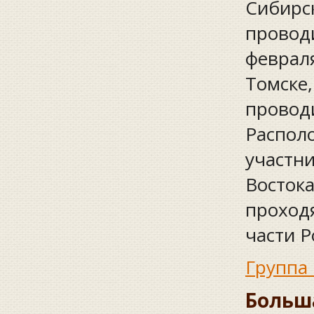
Сибирск
проводи
февраля
Томске,
провод
Распол
участни
Востока
проход
части Р
Группа 
Больша