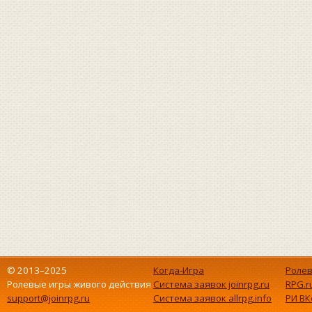
© 2013–2025
Когда-Игра
Ролев
Ролевые игры живого действия
Система заявок joinrpg.ru
RPG.r
support@joinrpg.ru
Система заявок allrpg.info
РИ ВК